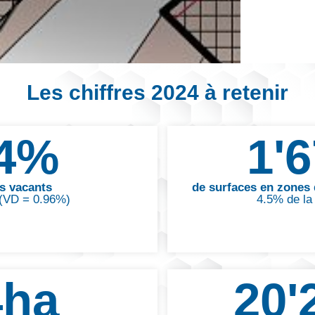
Les chiffres 2024 à retenir
4
%
1'
s vacants
de surfaces en zones 
 (VD = 0.96%)
4.5% de la 
4
ha
20'